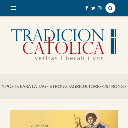
veritas liberabit vos
TRADICIÓN CATÓLICA
1 POSTS PARA LA TAG <STRONG>AGRICULTORES</STRONG>