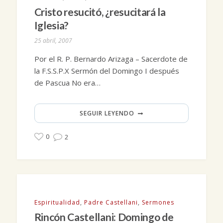
Cristo resucitó, ¿resucitará la
Iglesia?
25 abril, 2007
Por el R. P. Bernardo Arizaga – Sacerdote de
la F.S.S.P.X Sermón del Domingo I después
de Pascua No era…
SEGUIR LEYENDO
0
2
Espiritualidad
,
Padre Castellani
,
Sermones
Rincón Castellani: Domingo de