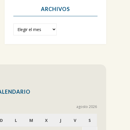
ARCHIVOS
Archivos
ALENDARIO
agosto 2026
D
L
M
X
J
V
S