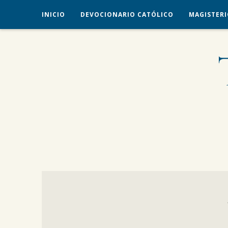
INICIO
DEVOCIONARIO CATÓLICO
MAGISTERI
veritas liberabit vos
TRADICIÓN CATÓLICA