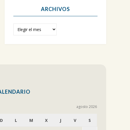
ARCHIVOS
Archivos
ALENDARIO
agosto 2026
D
L
M
X
J
V
S