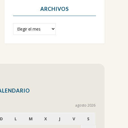
ARCHIVOS
Archivos
ALENDARIO
agosto 2026
D
L
M
X
J
V
S