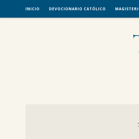
INICIO
DEVOCIONARIO CATÓLICO
MAGISTERI
veritas liberabit vos
TRADICIÓN CATÓLICA