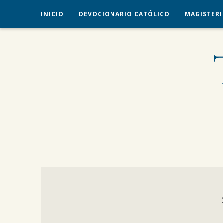
INICIO
DEVOCIONARIO CATÓLICO
MAGISTERI
veritas liberabit vos
TRADICIÓN CATÓLICA