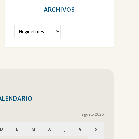
ARCHIVOS
Archivos
ALENDARIO
agosto 2026
D
L
M
X
J
V
S