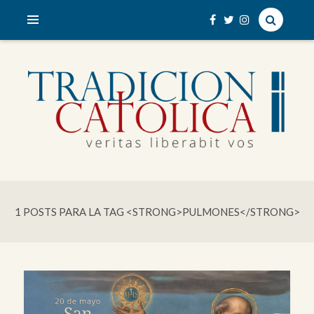
veritas liberabit vos
TRADICIÓN CATÓLICA
1 POSTS PARA LA TAG <STRONG>PULMONES</STRONG>