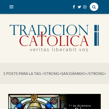
veritas liberabit vos
TRADICIÓN CATÓLICA
1 POSTS PARA LA TAG <STRONG>SAN DÁMASO</STRONG>