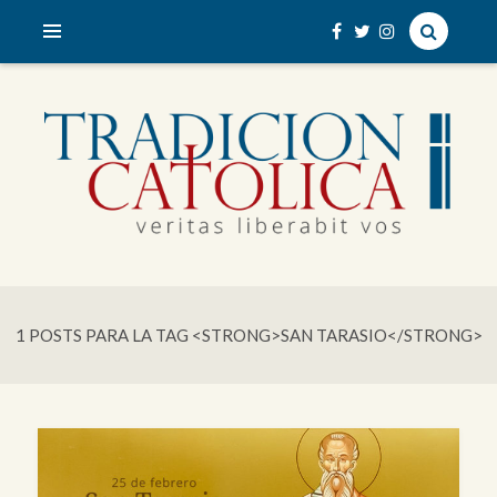
veritas liberabit vos
TRADICIÓN CATÓLICA
1 POSTS PARA LA TAG <STRONG>SAN TARASIO</STRONG>