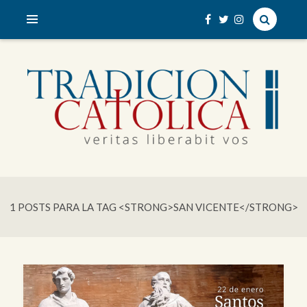
veritas liberabit vos
TRADICIÓN CATÓLICA
1 POSTS PARA LA TAG <STRONG>SAN VICENTE</STRONG>