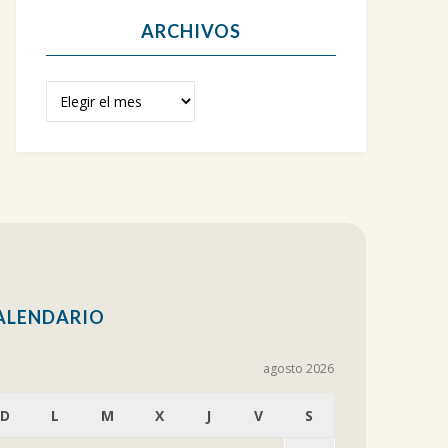
ARCHIVOS
Archivos
ALENDARIO
agosto 2026
D
L
M
X
J
V
S