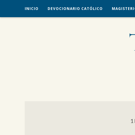
INICIO
DEVOCIONARIO CATÓLICO
MAGISTERI
veritas liberabit vos
TRADICIÓN CATÓLICA
1