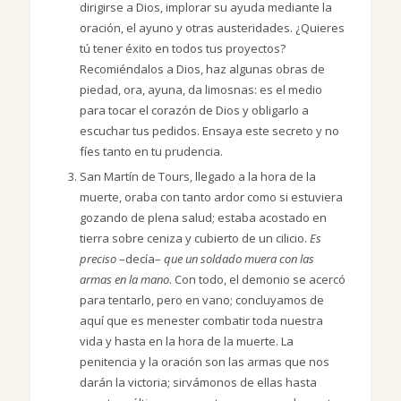
dirigirse a Dios, implorar su ayuda mediante la
oración, el ayuno y otras austeridades. ¿Quieres
tú tener éxito en todos tus proyectos?
Recomiéndalos a Dios, haz algunas obras de
piedad, ora, ayuna, da limosnas: es el medio
para tocar el corazón de Dios y obligarlo a
escuchar tus pedidos. Ensaya este secreto y no
fíes tanto en tu prudencia.
San Martín de Tours, llegado a la hora de la
muerte, oraba con tanto ardor como si estuviera
gozando de plena salud; estaba acostado en
tierra sobre ceniza y cubierto de un cilicio.
Es
preciso
–decía–
que un soldado muera con las
armas en la mano
. Con todo, el demonio se acercó
para tentarlo, pero en vano; concluyamos de
aquí que es menester combatir toda nuestra
vida y hasta en la hora de la muerte. La
penitencia y la oración son las armas que nos
darán la victoria; sirvámonos de ellas hasta