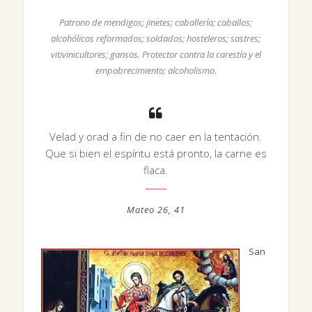
Patrono de mendigos; jinetes; caballería; caballos;
alcohólicos reformados; soldados; hosteleros; sastres;
vitivinicultores; gansos. Protector contra la carestía y el
empobrecimiento; alcoholismo.
Velad y orad a fin de no caer en la tentación.
Que si bien el espíritu está pronto, la carne es
flaca.
Mateo 26, 41
San