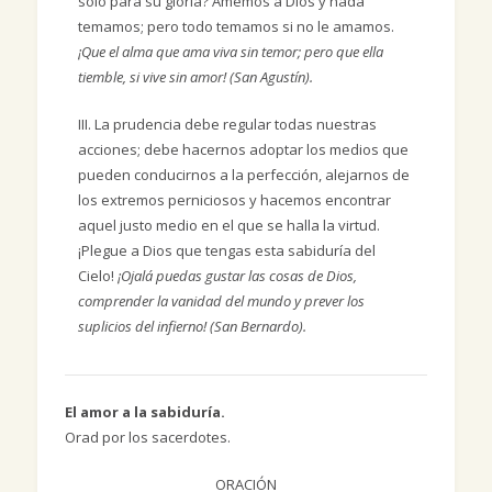
sólo para su gloria? Amemos a Dios y nada
temamos; pero todo temamos si no le amamos.
¡Que el alma que ama viva sin temor; pero que ella
tiemble, si vive sin amor! (San Agustín).
III. La prudencia debe regular todas nuestras
acciones; debe hacernos adoptar los medios que
pueden conducirnos a la perfección, alejarnos de
los extremos perniciosos y hacemos encontrar
aquel justo medio en el que se halla la virtud.
¡Plegue a Dios que tengas esta sabiduría del
Cielo!
¡Ojalá puedas gustar las cosas de Dios,
comprender la vanidad del mundo y prever los
suplicios del infierno! (San Bernardo).
El amor a la sabiduría.
Orad por los sacerdotes.
ORACIÓN