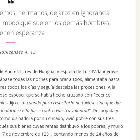
remos, hermanos, dejaros en ignorancia
del modo que suelen los demás hombres,
ienen esperanza.
lonicenses 4, 13
 de Andrés II, rey de Hungría, y esposa de Luis IV, landgrave
tábase todas las noches para orar a Dios, alimentaba hasta
es todos los días y seguía descalza las procesiones. A la
uoso esposo, que se había hecho cruzado con Federico
mío
-dijo ella-
cuando para resucitarlo no tuviese sino que dar
 lo daría si ello fuese contra vuestra voluntad”
. Despojada y
omo disipadora por su cuñado, vivió pobre con sus tres
pués sus bienes cuyas rentas distribuyó a los pobres, y murió
l 17 de noviembre de 1231, contando menos de 24 años de