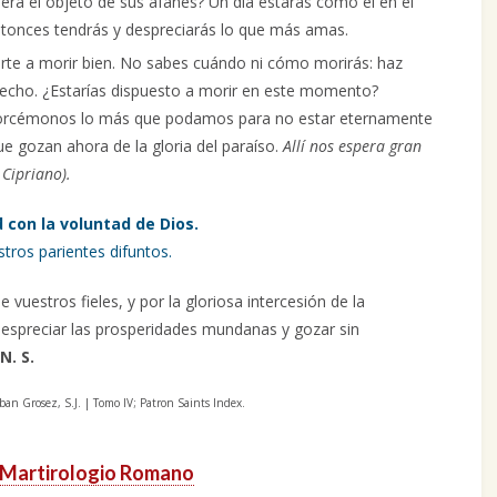
era el objeto de sus afanes? Un día estarás como él en el
ntonces tendrás y despreciarás lo que más amas.
rte a morir bien. No sabes cuándo ni cómo morirás: haz
hecho. ¿Estarías dispuesto a morir en este momento?
forcémonos lo más que podamos para no estar eternamente
e gozan ahora de la gloria del paraíso.
Allí nos espera gran
Cipriano).
 con la voluntad de Dios.
tros parientes difuntos.
 vuestros fieles, y por la gloriosa intercesión de la
despreciar las prosperidades mundanas y gozar sin
 N. S.
an Grosez, S.J. | Tomo IV; Patron Saints Index.
Martirologio Romano