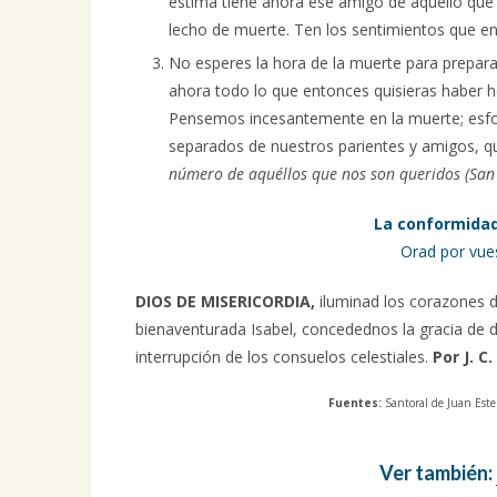
estima tiene ahora ese amigo de aquello que 
lecho de muerte. Ten los sentimientos que e
No esperes la hora de la muerte para prepara
ahora todo lo que entonces quisieras haber 
Pensemos incesantemente en la muerte; es
separados de nuestros parientes y amigos, qu
número de aquéllos que nos son queridos (San 
La conformidad
Orad por vues
DIOS DE MISERICORDIA,
iluminad los corazones de
bienaventurada Isabel, concedednos la gracia de 
interrupción de los consuelos celestiales.
Por J. C.
Fuentes:
Santoral de Juan Esteb
Ver también: