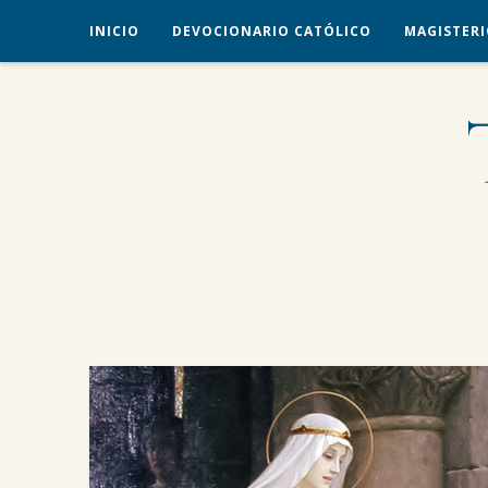
INICIO
DEVOCIONARIO CATÓLICO
MAGISTERI
veritas liberabit vos
TRADICIÓN CATÓLICA