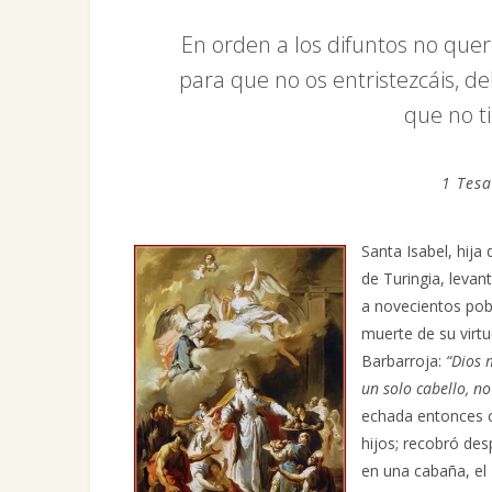
En orden a los difuntos no que
para que no os entristezcáis, 
que no t
1 Tesa
Santa Isabel, hija
de Turingia, levan
a novecientos pobr
muerte de su virt
Barbarroja:
“Dios 
un solo cabello, no
echada entonces c
hijos; recobró des
en una cabaña, e