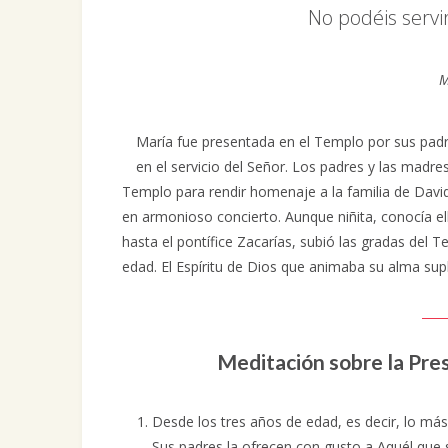
No podéis servir
M
María fue presentada en el Templo por sus padr
en el servicio del Señor. Los padres y las madres
Templo para rendir homenaje a la familia de David,
en armonioso concierto. Aunque niñita, conocía ella
hasta el pontífice Zacarías, subió las gradas del 
edad. El Espíritu de Dios que animaba su alma supl
Meditación sobre la Pre
Desde los tres años de edad, es decir, lo más
Sus padres la ofrecen con gusto a Aquél que 