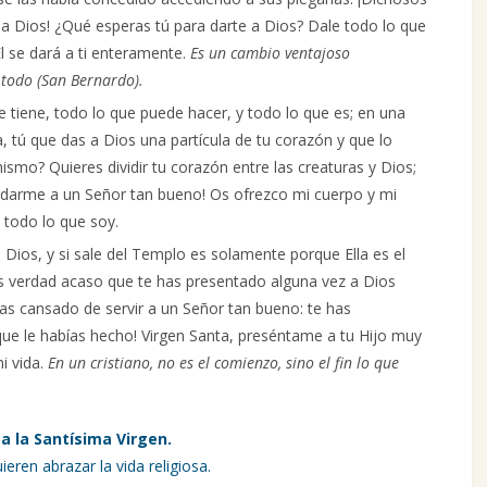
 a Dios! ¿Qué esperas tú para darte a Dios? Dale todo lo que
l se dará a ti enteramente.
Es un cambio ventajoso
 todo (San Bernardo).
e tiene, todo lo que puede hacer, y todo lo que es; en una
ía, tú que das a Dios una partícula de tu corazón y que lo
ismo? Quieres dividir tu corazón entre las creaturas y Dios;
o darme a un Señor tan bueno! Os ofrezco mi cuerpo y mi
 todo lo que soy.
 Dios, y si sale del Templo es solamente porque Ella es el
es verdad acaso que te has presentado alguna vez a Dios
 has cansado de servir a un Señor tan bueno: te has
que le habías hecho! Virgen Santa, preséntame a tu Hijo muy
i vida.
En un cristiano, no es el comienzo, sino el fin lo que
a la Santísima Virgen.
eren abrazar la vida religiosa.