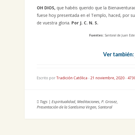
OH DIOS,
que habéis querido que la Bienaventurada
fuese hoy presentada en el Templo, haced, por s
de vuestra gloria.
Por J. C. N. S.
Fuentes:
Santoral de Juan Esteb
Ver también:
Escrito por
Tradición Católica
-
21 noviembre, 2020
-
473
Tags
|
Espiritualidad
,
Meditaciones
,
P. Grosez
,
Presentación de la Santísima Virgen
,
Santoral