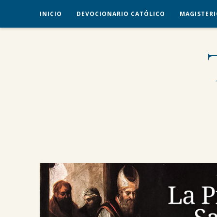
INICIO
DEVOCIONARIO CATÓLICO
MAGISTERI
veritas liberabit vos
TRADICIÓN CATÓLICA