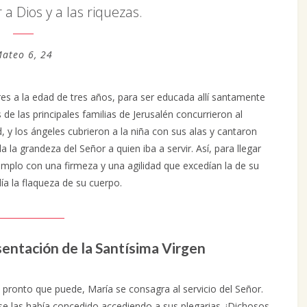
 a Dios y a las riquezas.
ateo 6, 24
es a la edad de tres años, para ser educada allí santamente
 de las principales familias de Jerusalén concurrieron al
 y los ángeles cubrieron a la niña con sus alas y cantaron
 la grandeza del Señor a quien iba a servir. Así, para llegar
Templo con una firmeza y una agilidad que excedían la de su
ía la flaqueza de su cuerpo.
sentación de la Santísima Virgen
 pronto que puede, María se consagra al servicio del Señor.
se las había concedido accediendo a sus plegarias. ¡Dichosos