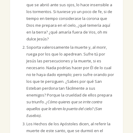
que se abrió ante sus ojos, lo hace insensible a
los tormentos. Si tuviese yo un poco de fe, si de
tiempo en tiempo considerase la corona que
Dios me prepara en el cielo, ¿qué temería aquí
en la tierra? ¿qué amaría fuera de Vos, oh mi
dulce Jesús?
Soporta valerosamente la muerte y, al morir,
ruega por los que lo apedrean. Sufre tú por
Jesús las persecuciones y la muerte, si es
necesario. Nada podrías hacer por Él de lo cual
no te haya dado ejemplo; pero sufre orando por
los que te persiguen. ¿Sabes por qué San
Esteban perdona tan fácilmente a sus
enemigos? Porque la crueldad de ellos prepara
su triunfo.
¿Cómo quieres que se irrite contra
aquellos que le abren la puerta del cielo? (San
Eusebio).
Los Hechos de los Apóstoles dicen, al referir la
muerte de este santo, que se durmió en el