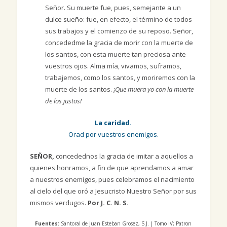
Señor. Su muerte fue, pues, semejante a un
dulce sueño: fue, en efecto, el término de todos
sus trabajos y el comienzo de su reposo. Señor,
concededme la gracia de morir con la muerte de
los santos, con esta muerte tan preciosa ante
vuestros ojos. Alma mía, vivamos, suframos,
trabajemos, como los santos, y moriremos con la
muerte de los santos.
¡Que muera yo con la muerte
de los justos!
La caridad.
Orad por vuestros enemigos.
SEÑOR,
concedednos la gracia de imitar a aquellos a
quienes honramos, a fin de que aprendamos a amar
a nuestros enemigos, pues celebramos el nacimiento
al cielo del que oró a Jesucristo Nuestro Señor por sus
mismos verdugos.
Por J. C. N. S.
Fuentes:
Santoral de Juan Esteban Grosez, S.J. | Tomo IV; Patron