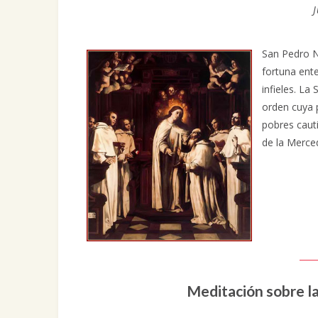
San Pedro N
fortuna ente
infieles. La
orden cuya p
pobres cauti
de la Merced
Meditación sobre la