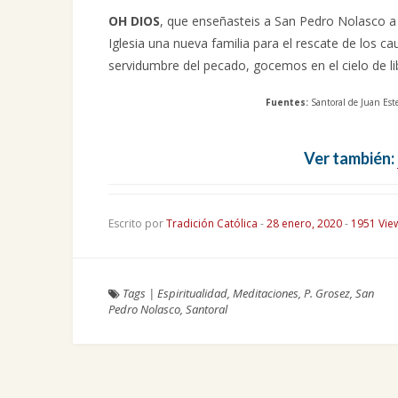
OH DIOS
, que enseñasteis a San Pedro Nolasco a 
Iglesia una nueva familia para el rescate de los ca
servidumbre del pecado, gocemos en el cielo de l
Fuentes:
Santoral de Juan Este
Ver también:
Escrito por
Tradición Católica
-
28 enero, 2020
-
1951 Vie
Tags
|
Espiritualidad
,
Meditaciones
,
P. Grosez
,
San
Pedro Nolasco
,
Santoral