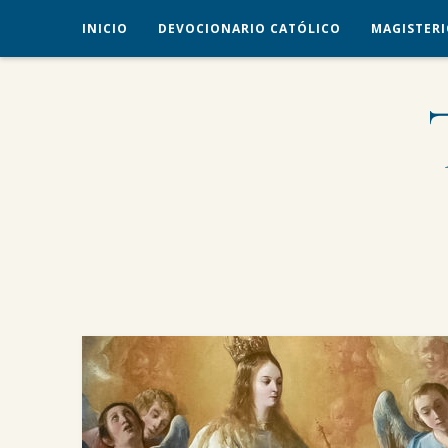
INICIO
DEVOCIONARIO CATÓLICO
MAGISTERI
veritas liberabit vos
TRADICIÓN CATÓLICA