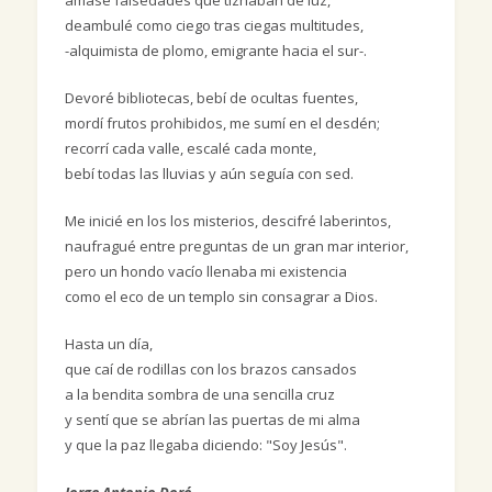
amasé falsedades que tiznaban de luz,
deambulé como ciego tras ciegas multitudes,
-alquimista de plomo, emigrante hacia el sur-.
Devoré bibliotecas, bebí de ocultas fuentes,
mordí frutos prohibidos, me sumí en el desdén;
recorrí cada valle, escalé cada monte,
bebí todas las lluvias y aún seguía con sed.
Me inicié en los los misterios, descifré laberintos,
naufragué entre preguntas de un gran mar interior,
pero un hondo vacío llenaba mi existencia
como el eco de un templo sin consagrar a Dios.
Hasta un día,
que caí de rodillas con los brazos cansados
a la bendita sombra de una sencilla cruz
y sentí que se abrían las puertas de mi alma
y que la paz llegaba diciendo: "Soy Jesús".