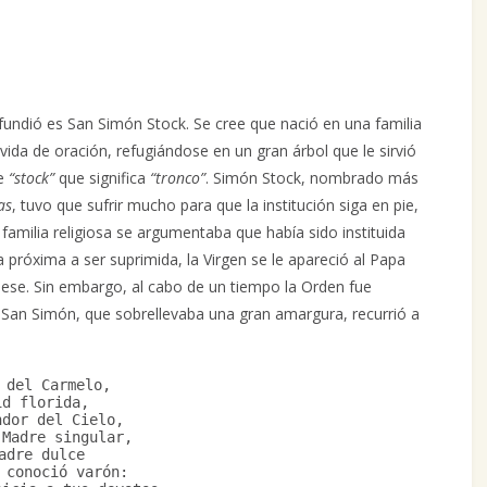
difundió es San Simón Stock. Se cree que nació en una familia
vida de oración, refugiándose en un gran árbol que le sirvió
e
“stock”
que significa
“tronco”
. Simón Stock, nombrado más
as
, tuvo que sufrir mucho para que la institución siga en pie,
familia religiosa se argumentaba que había sido instituida
ya próxima a ser suprimida, la Virgen se le apareció al Papa
giese. Sin embargo, al cabo de un tiempo la Orden fue
an Simón, que sobrellevaba una gran amargura, recurrió a
 del Carmelo,
id florida,
ndor del Cielo,
 Madre singular,
adre dulce
 conoció varón: