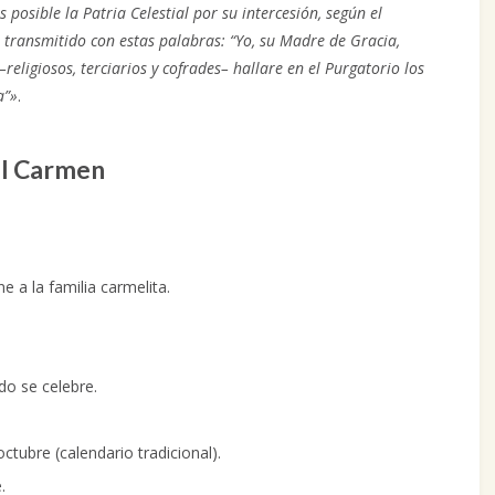
 posible la Patria Celestial por su intercesión, según el
a transmitido con estas palabras: “Yo, su Madre de Gracia,
eligiosos, terciarios y cofrades– hallare en el Purgatorio los
a”»
.
el Carmen
e a la familia carmelita.
do se celebre.
octubre (calendario tradicional).
.