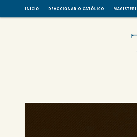
INICIO
DEVOCIONARIO CATÓLICO
MAGISTERI
veritas liberabit vos
TRADICIÓN CATÓLICA