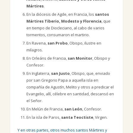
Mártires
.
En la diócesis de Agde, en Francia, los
santos
Mártires Tiberio, Modesto y Florencia
, que
en tiempo de Diocleciano, al cabo de varios
tormentos, consumaron el martirio.
En Ravena,
san Probo
, Obispo, ilustre en
milagros.
En Orleáns de Francia,
san Monitor
, Obispo y
Confesor.
En Inglaterra,
san Justo
, Obispo, que, enviado
por san Gregorio Papa a aquella isla en
compañía de Agustín, Melito y otros a predicar el
Evangelio, allí, célebre en santidad, descansó en
el Señor.
En Melún de Francia,
san León
, Confesor.
En la isla de Paros,
santa Teoctiste
, Virgen.
Y en otras partes, otros muchos santos Mártires y