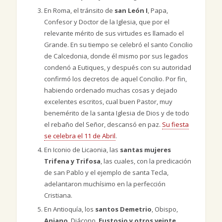
En Roma, el tránsito de
san León I
, Papa,
Confesor y Doctor de la Iglesia, que por el
relevante mérito de sus virtudes es llamado el
Grande. En su tiempo se celebró el santo Concilio
de Calcedonia, donde él mismo por sus legados
condenó a Eutiques, y después con su autoridad
confirmó los decretos de aquel Concilio. Por fin,
habiendo ordenado muchas cosas y dejado
excelentes escritos, cual buen Pastor, muy
benemérito de la santa Iglesia de Dios y de todo
el rebaño del Señor, descansó en paz.
Su fiesta
se celebra el 11 de Abril
.
En Iconio de Licaonia, las
santas mujeres
Trifena y Trifosa
, las cuales, con la predicación
de san Pablo y el ejemplo de santa Tecla,
adelantaron muchísimo en la perfección
Cristiana.
En Antioquía, los
santos Demetrio
, Obispo,
Aniano
, Diácono,
Eustosio y otros veinte