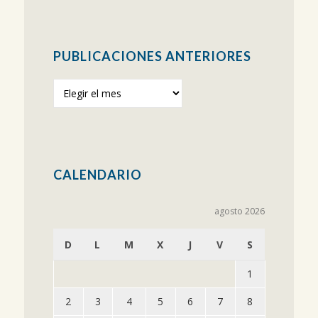
PUBLICACIONES ANTERIORES
Publicaciones
anteriores
CALENDARIO
agosto 2026
D
L
M
X
J
V
S
1
2
3
4
5
6
7
8