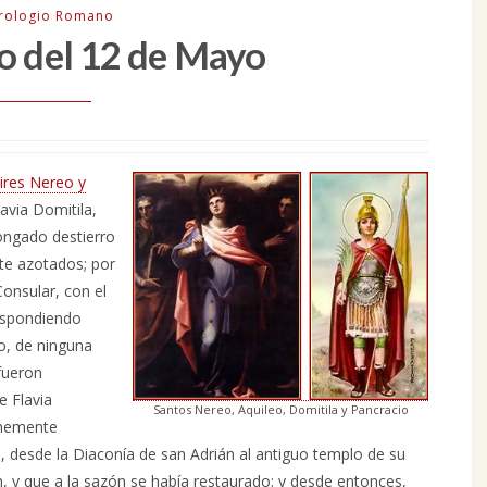
irologio Romano
o del 12 de Mayo
ires Nereo y
avia Domitila,
longado destierro
te azotados; por
onsular, con el
respondiendo
o, de ninguna
fueron
e Flavia
Santos Nereo, Aquileo, Domitila y Pancracio
mnemente
, desde la Diaconía de san Adrián al antiguo templo de su
 y que a la sazón se había restaurado; y desde entonces,