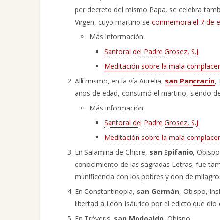
por decreto del mismo Papa, se celebra tambi
Virgen, cuyo martirio se
conmemora el 7 de 
Más información:
Santoral del Padre Grosez, S.J
.
Meditación sobre la mala complace
Allí mismo, en la vía Aurelia,
san Pancracio
,
años de edad, consumó el martirio, siendo d
Más información:
Santoral del Padre Grosez, S.J
Meditación sobre la mala complace
En Salamina de Chipre,
san Epifanio
, Obispo
conocimiento de las sagradas Letras, fue tambi
munificencia con los pobres y don de milagro
En Constantinopla,
san Germán
, Obispo, ins
libertad a León Isáurico por el edicto que di
En Tréveris,
san Modoaldo
, Obispo.