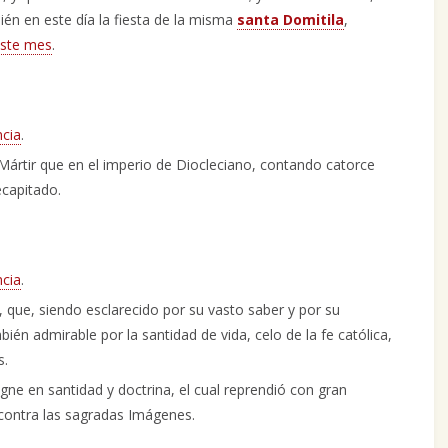
én en este día la fiesta de la misma
santa Domitila
,
este mes
.
ncia
.
 Mártir que en el imperio de Diocleciano, contando catorce
ecapitado.
ncia
.
, que, siendo esclarecido por su vasto saber y por su
én admirable por la santidad de vida, celo de la fe católica,
s.
igne en santidad y doctrina, el cual reprendió con gran
o contra las sagradas Imágenes.