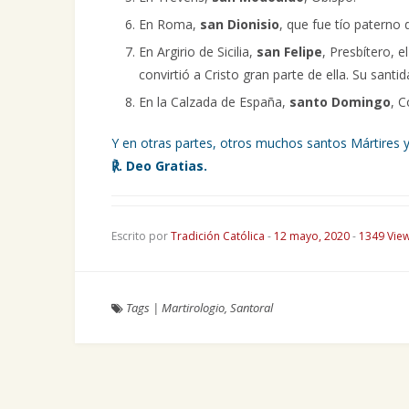
En Roma,
san Dionisio
, que fue tío paterno 
En Argirio de Sicilia,
san Felipe
, Presbítero, e
convirtió a Cristo gran parte de ella. Su sant
En la Calzada de España,
santo Domingo
, C
Y en otras partes, otros muchos santos Mártires y
℟. Deo Gratias.
Escrito por
Tradición Católica
-
12 mayo, 2020
-
1349 Vie
Tags
|
Martirologio
,
Santoral