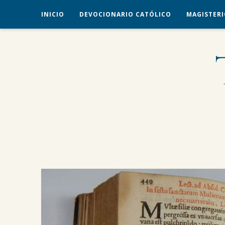
INICIO
DEVOCIONARIO CATÓLICO
MAGISTERI
veritas liberabit vos
TRADICIÓN CATÓLICA