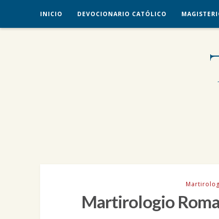
INICIO
DEVOCIONARIO CATÓLICO
MAGISTERI
veritas liberabit vos
TRADICIÓN CATÓLICA
Martirolo
Martirologio Roma