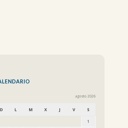
ALENDARIO
agosto 2026
D
L
M
X
J
V
S
1