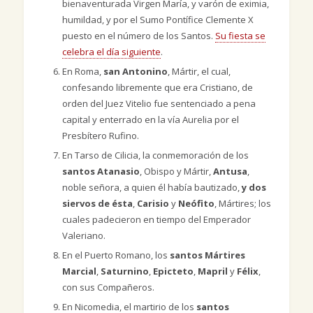
bienaventurada Virgen María, y varón de eximia,
humildad, y por el Sumo Pontífice Clemente X
puesto en el número de los Santos.
Su fiesta se
celebra el día siguiente
.
En Roma,
san Antonino
, Mártir, el cual,
confesando libremente que era Cristiano, de
orden del Juez Vitelio fue sentenciado a pena
capital y enterrado en la vía Aurelia por el
Presbítero Rufino.
En Tarso de Cilicia, la conmemoración de los
santos Atanasio
, Obispo y Mártir,
Antusa
,
noble señora, a quien él había bautizado,
y dos
siervos de ésta
,
Carisio
y
Neófito
, Mártires; los
cuales padecieron en tiempo del Emperador
Valeriano.
En el Puerto Romano, los
santos Mártires
Marcial
,
Saturnino
,
Epicteto
,
Mapril
y
Félix
,
con sus Compañeros.
En Nicomedia, el martirio de los
santos