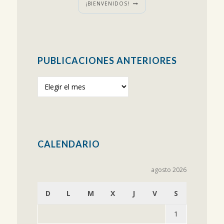
¡BIENVENIDOS!
PUBLICACIONES ANTERIORES
Publicaciones
anteriores
CALENDARIO
agosto 2026
D
L
M
X
J
V
S
1