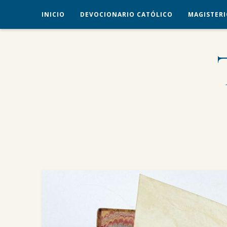
INICIO
DEVOCIONARIO CATÓLICO
MAGISTERI
veritas liberabit vos
TRADICIÓN CATÓLICA