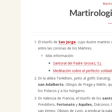
Mart
Martirologi
El triunfo de
San Jorge
, cuyo ilustre martirio
entre las coronas de los Mártires.
Más información:
Santoral del Padre Grosez, S.J.
Meditación sobre el perfecto soldad
En la aldea Tenkítten, junto al golfo Danzing, 
san Adalberto
, Obispo de Praga y Mártir, qu
los Polacos y a los húngaros.
En Valencia de Francia, el triunfo de los
santo
Presbítero,
Fortunato
y
Aquiles,
Diáconos; l
san Ireneo, Obispo de Lyon, a predicar la pal