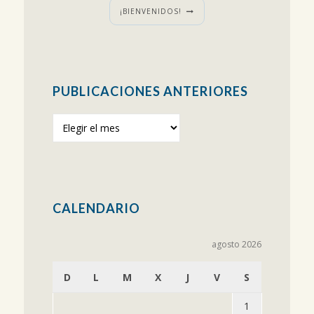
¡BIENVENIDOS!
PUBLICACIONES ANTERIORES
Publicaciones
anteriores
CALENDARIO
agosto 2026
D
L
M
X
J
V
S
1