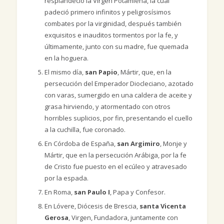
resplandeció la Virgen Potamiena, la cual
padeció primero infinitos y peligrosísimos
combates por la virginidad, después también
exquisitos e inauditos tormentos por la fe, y
últimamente, junto con su madre, fue quemada
en la hoguera.
El mismo día,
san Papio
, Mártir, que, en la
persecución del Emperador Diocleciano, azotado
con varas, sumergido en una caldera de aceite y
grasa hirviendo, y atormentado con otros
horribles suplicios, por fin, presentando el cuello
a la cuchilla, fue coronado.
En Córdoba de España,
san Argimiro
, Monje y
Mártir, que en la persecución Arábiga, por la fe
de Cristo fue puesto en el ecúleo y atravesado
por la espada.
En Roma,
san Paulo I
, Papa y Confesor.
En Lóvere, Diócesis de Brescia,
santa Vicenta
Gerosa
, Virgen, Fundadora, juntamente con