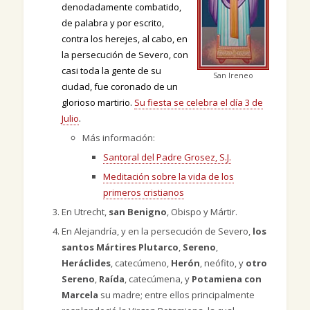
denodadamente combatido,
de palabra y por escrito,
contra los herejes, al cabo, en
la persecución de Severo, con
casi toda la gente de su
San Ireneo
ciudad, fue coronado de un
glorioso martirio.
Su fiesta se celebra el día 3 de
Julio
.
Más información:
Santoral del Padre Grosez, S.J.
Meditación sobre la vida de los
primeros cristianos
En Utrecht,
san Benigno
, Obispo y Mártir.
En Alejandría, y en la persecución de Severo,
los
santos Mártires Plutarco
,
Sereno
,
Heráclides
, catecúmeno,
Herón
, neófito, y
otro
Sereno
,
Raída
, catecúmena, y
Potamiena con
Marcela
su madre; entre ellos principalmente