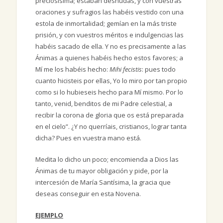
preciosísima; estaban desnudas, y con vuestras
oraciones y sufragios las habéis vestido con una
estola de inmortalidad; gemían en la más triste
prisión, y con vuestros méritos e indulgencias las
habéis sacado de ella. Y no es precisamente a las
Ánimas a quienes habéis hecho estos favores; a
Mí me los habéis hecho:
Mihi fecistis
: pues todo
cuanto hicisteis por ellas, Yo lo miro por tan propio
como si lo hubieseis hecho para Mí mismo. Por lo
tanto, venid, benditos de mi Padre celestial, a
recibir la corona de gloria que os está preparada
en el cielo”. ¿Y no querríais, cristianos, lograr tanta
dicha? Pues en vuestra mano está.
Medita lo dicho un poco; encomienda a Dios las
Ánimas de tu mayor obligación y pide, por la
intercesión de María Santísima, la gracia que
deseas conseguir en esta Novena.
EJEMPLO