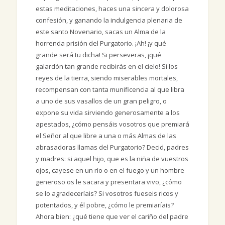
estas meditaciones, haces una sincera y dolorosa
confesión, y ganando la indulgencia plenaria de
este santo Novenario, sacas un Alma de la
horrenda prisión del Purgatorio. ¡Ah! ¡y qué
grande será tu dicha! Si perseveras, ¡qué
galardón tan grande recibirás en el cielo! Si los
reyes de la tierra, siendo miserables mortales,
recompensan con tanta munificencia al que libra
a uno de sus vasallos de un gran peligro, o
expone su vida sirviendo generosamente a los
apestados, ¿cómo pensáis vosotros que premiará
el Señor al que libre a una o más Almas de las
abrasadoras llamas del Purgatorio? Decid, padres
y madres: si aquel hijo, que es la niña de vuestros
ojos, cayese en un río o en el fuego y un hombre
generoso os le sacara y presentara vivo, ¿cómo
se lo agradeceríais? Si vosotros fueseis ricos y
potentados, y él pobre, ¿cómo le premiaríais?
Ahora bien: ¿qué tiene que ver el cariño del padre