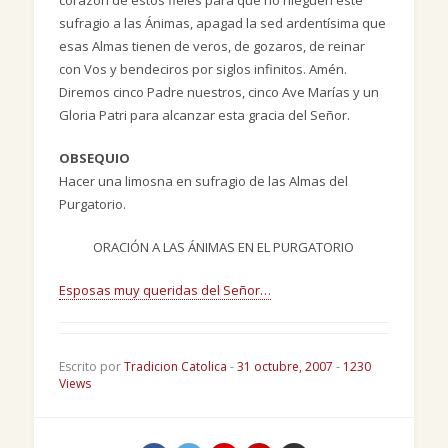
corazón de estos fieles para que no nieguen este
sufragio a las Ánimas, apagad la sed ardentísima que
esas Almas tienen de veros, de gozaros, de reinar
con Vos y bendeciros por siglos infinitos. Amén.
Diremos cinco Padre nuestros, cinco Ave Marías y un
Gloria Patri para alcanzar esta gracia del Señor.
OBSEQUIO
Hacer una limosna en sufragio de las Almas del
Purgatorio.
ORACIÓN A LAS ÁNIMAS EN EL PURGATORIO
Esposas muy queridas del Señor…
Escrito por
Tradicion Catolica
-
31 octubre, 2007
-
1230
Views