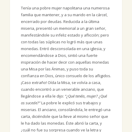
Tenía una pobre mujer napolitana una numerosa
familia que mantener, y a su marido en la cárcel,
encerrado por deudas. Reducida a la última
miseria, presentó un memorial a un gran señor,
manifestándole su infeliz estado y aflicción; pero
con todas las súplicas no logró más que unas
monedas. Entró desconsolada en una iglesia, y
encomendándose a Dios, sintió una fuerte
inspiración de hacer decir con aquellas monedas
una Misa por las Ánimas, y puso toda su
confianza en Dios, único consuelo de los afligidos.
¡Caso extraño! Oída la Misa, se volvía a casa,
cuando encontró a un venerable anciano, que
llegándose a ella le dijo:
“¿Qué tenéis, mujer? ¿Qué
os sucede?”
La pobre le explicó sus trabajos y
miserias. El anciano, consolándola, le entregó una
carta, diciéndole que la lleve al mismo señor que
le ha dado las monedas. Éste abrió la carta, y
¿cuál no fue su sorpresa cuando ve la letra y