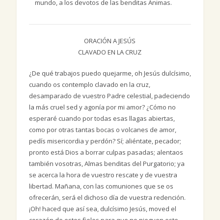
mundo, a los devotos de las benditas Ánimas.
ORACIÓN A JESÚS
CLAVADO EN LA CRUZ
¿De qué trabajos puedo quejarme, oh Jesús dulcísimo,
cuando os contemplo clavado en la cruz,
desamparado de vuestro Padre celestial, padeciendo
la más cruel sed y agonía por mi amor? ¿Cómo no
esperaré cuando por todas esas llagas abiertas,
como por otras tantas bocas o volcanes de amor,
pedís misericordia y perdón? Sí; aliéntate, pecador;
pronto está Dios a borrar culpas pasadas; alentaos
también vosotras, Almas benditas del Purgatorio; ya
se acerca la hora de vuestro rescate y de vuestra
libertad. Mañana, con las comuniones que se os
ofrecerán, será el dichoso día de vuestra redención.
¡Oh! haced que así sea, dulcísimo Jesús, moved el