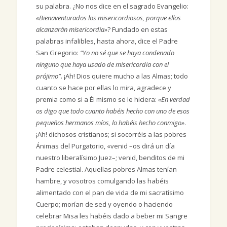
su palabra. ¿No nos dice en el sagrado Evangelio:
«Bienaventurados los misericordiosos, porque ellos
alcanzarán misericordia»
? Fundado en estas
palabras infalibles, hasta ahora, dice el Padre
San Gregorio:
“Yo no sé que se haya condenado
ninguno que haya usado de misericordia con el
prójimo”
. ¡Ah! Dios quiere mucho a las Almas; todo
cuanto se hace por ellas lo mira, agradece y
premia como si a Él mismo se le hiciera:
«En verdad
os digo que todo cuanto habéis hecho con uno de esos
pequeños hermanos míos, lo habéis hecho conmigo»
.
¡Ah! dichosos cristianos; si socorréis a las pobres
Ánimas del Purgatorio, «venid –os dirá un día
nuestro liberalísimo Juez–; venid, benditos de mi
Padre celestial. Aquellas pobres Almas tenían
hambre, y vosotros comulgando las habéis
alimentado con el pan de vida de mi sacratísimo
Cuerpo; morían de sed y oyendo o haciendo
celebrar Misa les habéis dado a beber mi Sangre