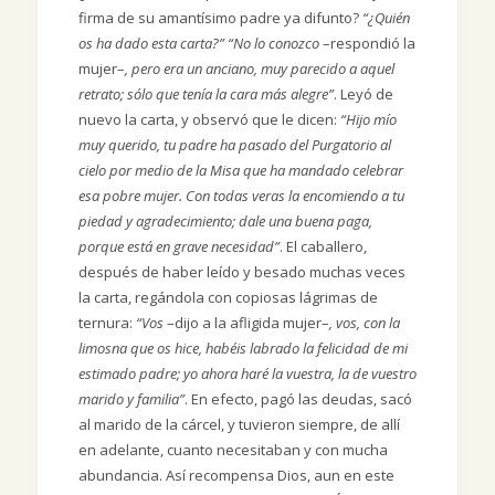
firma de su amantísimo padre ya difunto?
“¿Quién
os ha dado esta carta?” “No lo conozco
–respondió la
mujer–
, pero era un anciano, muy parecido a aquel
retrato; sólo que tenía la cara más alegre”
. Leyó de
nuevo la carta, y observó que le dicen:
“Hijo mío
muy querido, tu padre ha pasado del Purgatorio al
cielo por medio de la Misa que ha mandado celebrar
esa pobre mujer. Con todas veras la encomiendo a tu
piedad y agradecimiento; dale una buena paga,
porque está en grave necesidad”
. El caballero,
después de haber leído y besado muchas veces
la carta, regándola con copiosas lágrimas de
ternura:
“Vos
–dijo a la afligida mujer–
, vos, con la
limosna que os hice, habéis labrado la felicidad de mi
estimado padre; yo ahora haré la vuestra, la de vuestro
marido y familia”
. En efecto, pagó las deudas, sacó
al marido de la cárcel, y tuvieron siempre, de allí
en adelante, cuanto necesitaban y con mucha
abundancia. Así recompensa Dios, aun en este