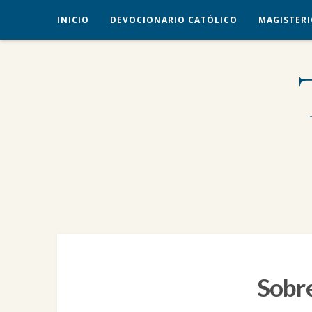
INICIO
DEVOCIONARIO CATÓLICO
MAGISTERI
veritas liberabit vos
TRADICIÓN CATÓLICA
Sobre