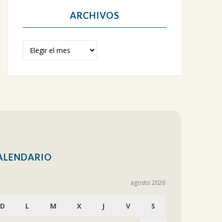
ARCHIVOS
Archivos
ALENDARIO
agosto 2026
D
L
M
X
J
V
S