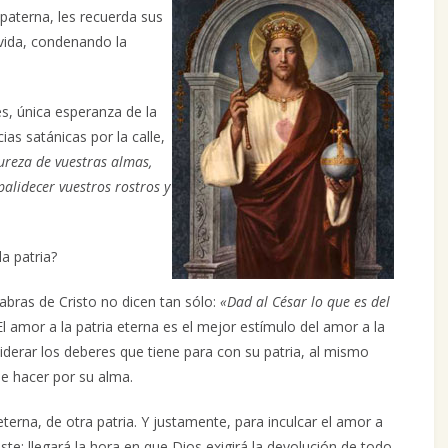
paterna, les recuerda sus
 vida, condenando la
s, única esperanza de la
as satánicas por la calle,
ureza de vuestras almas,
palidecer vuestros rostros y
a patria?
labras de Cristo no dicen tan sólo:
«Dad al César lo que es del
 El amor a la patria eterna es el mejor estímulo del amor a la
iderar los deberes que tiene para con su patria, al mismo
de hacer por su alma.
terna, de otra patria. Y justamente, para inculcar el amor a
te: llegará la hora en que Dios exigirá la devolución de todo