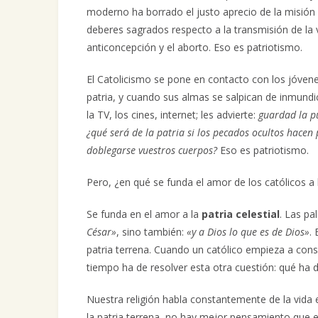
moderno ha borrado el justo aprecio de la misión 
deberes sagrados respecto a la transmisión de la
anticoncepción y el aborto. Eso es patriotismo.
El Catolicismo se pone en contacto con los jóvene
patria, y cuando sus almas se salpican de inmundici
la TV, los cines, internet; les advierte:
guardad la p
¿qué será de la patria si los pecados ocultos hacen 
doblegarse vuestros cuerpos?
Eso es patriotismo.
Pero, ¿en qué se funda el amor de los católicos a l
Se funda en el amor a la
patria celestial
. Las pa
César»
, sino también:
«y a Dios lo que es de Dios»
.
patria terrena. Cuando un católico empieza a cons
tiempo ha de resolver esta otra cuestión: qué ha 
Nuestra religión habla constantemente de la vida e
la patria terrena, no hay mejor pensamiento que es