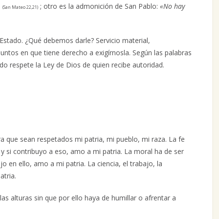
»
; otro es la admonición de San Pablo:
«No hay
(San Mateo 22,21)
el Estado. ¿Qué debemos darle? Servicio material,
suntos en que tiene derecho a exigírnosla. Según las palabras
o respete la Ley de Dios de quien recibe autoridad.
a que sean respetados mi patria, mi pueblo, mi raza. La fe
 si contribuyo a eso, amo a mi patria. La moral ha de ser
jo en ello, amo a mi patria. La ciencia, el trabajo, la
atria.
las alturas sin que por ello haya de humillar o afrentar a