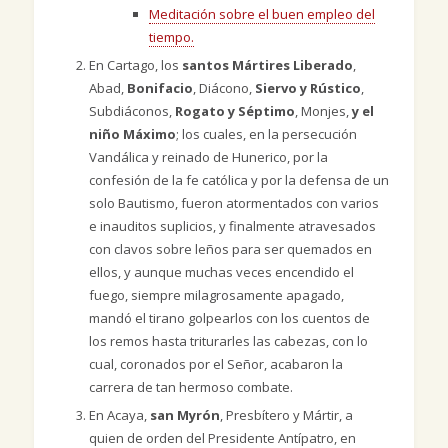
Meditación sobre el buen empleo del
tiempo.
En Cartago, los
santos Mártires Liberado
,
Abad,
Bonifacio
, Diácono,
Siervo y Rústico
,
Subdiáconos,
Rogato y Séptimo
, Monjes,
y el
niño Máximo
; los cuales, en la persecución
Vandálica y reinado de Hunerico, por la
confesión de la fe católica y por la defensa de un
solo Bautismo, fueron atormentados con varios
e inauditos suplicios, y finalmente atravesados
con clavos sobre leños para ser quemados en
ellos, y aunque muchas veces encendido el
fuego, siempre milagrosamente apagado,
mandó el tirano golpearlos con los cuentos de
los remos hasta triturarles las cabezas, con lo
cual, coronados por el Señor, acabaron la
carrera de tan hermoso combate.
En Acaya,
san Myrón
, Presbítero y Mártir, a
quien de orden del Presidente Antípatro, en