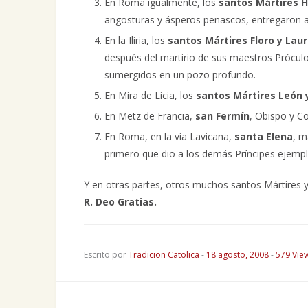
En Roma igualmente, los
santos Mártires H
angosturas y ásperos peñascos, entregaron a
En la Iliria, los
santos Mártires Floro y Lau
después del martirio de sus maestros Prócu
sumergidos en un pozo profundo.
En Mira de Licia, los
santos Mártires León y
En Metz de Francia,
san Fermín
, Obispo y C
En Roma, en la vía Lavicana,
santa Elena
, m
primero que dio a los demás Príncipes ejemplo
Y en otras partes, otros muchos santos Mártires y
R. Deo Gratias.
Escrito por
Tradicion Catolica
-
18 agosto, 2008
-
579 Vie