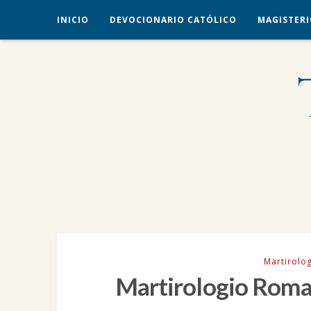
INICIO
DEVOCIONARIO CATÓLICO
MAGISTERI
veritas liberabit vos
TRADICIÓN CATÓLICA
Martirolo
Martirologio Roma