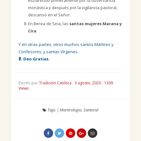
esclarecido primeramente por la observancia
monástica y después por la vigilancia pastoral,
descansó en el Señor.
En Berea de Siria, las
santas mujeres Marana y
Cira
.
Y en otras partes, otros muchos santos Mártires y
Confesores, y santas Vírgenes.
℟. Deo Gratias.
Escrito por
Tradición Católica
-
3 agosto, 2020
-
1309
Views
Tags
|
Martirologio
,
Santoral