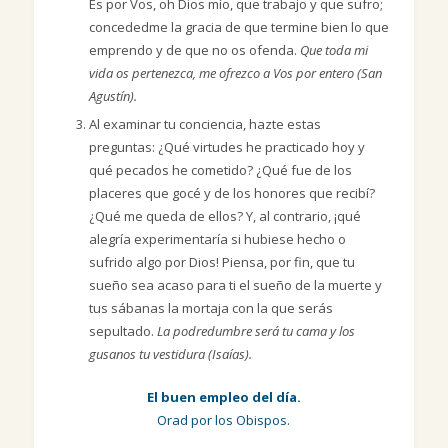
Es por Vos, oh Dios mío, que trabajo y que sufro;
concededme la gracia de que termine bien lo que
emprendo y de que no os ofenda.
Que toda mi
vida os pertenezca, me ofrezco a Vos por entero (San
Agustín).
Al examinar tu conciencia, hazte estas
preguntas: ¿Qué virtudes he practicado hoy y
qué pecados he cometido? ¿Qué fue de los
placeres que gocé y de los honores que recibí?
¿Qué me queda de ellos? Y, al contrario, ¡qué
alegría experimentaría si hubiese hecho o
sufrido algo por Dios! Piensa, por fin, que tu
sueño sea acaso para ti el sueño de la muerte y
tus sábanas la mortaja con la que serás
sepultado.
La podredumbre será tu cama y los
gusanos tu vestidura (Isaías).
El buen empleo del día.
Orad por los Obispos.