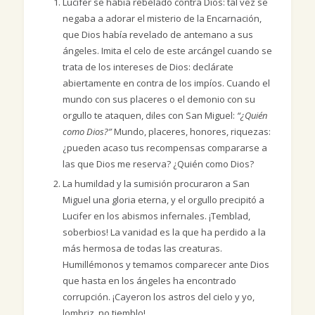
Lucifer se había rebelado contra Dios: tal vez se
negaba a adorar el misterio de la Encarnación,
que Dios había revelado de antemano a sus
ángeles. Imita el celo de este arcángel cuando se
trata de los intereses de Dios: declárate
abiertamente en contra de los impíos. Cuando el
mundo con sus placeres o el demonio con su
orgullo te ataquen, diles con San Miguel:
“¿Quién
como Dios?”
Mundo, placeres, honores, riquezas:
¿pueden acaso tus recompensas compararse a
las que Dios me reserva? ¿Quién como Dios?
La humildad y la sumisión procuraron a San
Miguel una gloria eterna, y el orgullo precipitó a
Lucifer en los abismos infernales. ¡Temblad,
soberbios! La vanidad es la que ha perdido a la
más hermosa de todas las creaturas.
Humillémonos y temamos comparecer ante Dios
que hasta en los ángeles ha encontrado
corrupción. ¡Cayeron los astros del cielo y yo,
lombriz, no tiemblo!