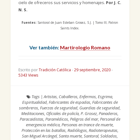
cielo de ofreceros sus servicios y homenajes.
Por J. C.
N. S.
Fuentes:
Santoral de Juan Esteban Grosez, S.J. | Tomo III; Patron
Saints Index.
Ver también:
Martirologio Romano
Escrito por
Tradición Católica
-
29 septiembre, 2020
-
5343 Views
Tags
|
Artistas
,
Caballeros
,
Enfermos
,
Esgrima
,
Espiritualidad
,
Fabricantes de espadas
,
Fabricantes de
sombreros
,
Fuerzas de seguridad
,
Guardias de seguridad
,
Meditaciones
,
Oficiales de policía
,
P. Grosez
,
Panaderos
,
Paracaidistas
,
Paramédicos
,
Peligros del mar
,
Personal de
emergencia médica
,
Personas en trance de muerte
,
Protección en las batallas
,
Radiólogos
,
Radioterapeutas
,
San Miguel Arcángel
,
Santa muerte
,
Santoral
,
Soldados
,